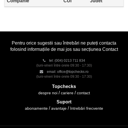
Companie
CUI
Judet
Pentru orice sugestii sau întrebări ne puteți contacta
folosind informațiile de mai jos sau secțiunea Contact
tel:
(004) 0213 711 834
(luni-vineri între orele 09:30 - 17:30)
email:
office@topchecks.ro
(luni-vineri între orele 09:30 - 17:30)
Topchecks
despre noi
cariere
contact
Suport
abonamente
avantaje
întrebări frecvente