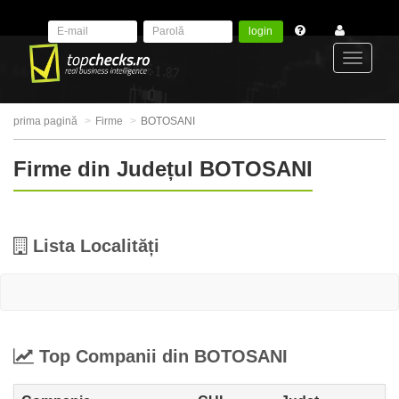
login
Toggle
prima pagină
Firme
BOTOSANI
navigat
Firme din Județul BOTOSANI
Lista Localități
Top Companii din BOTOSANI