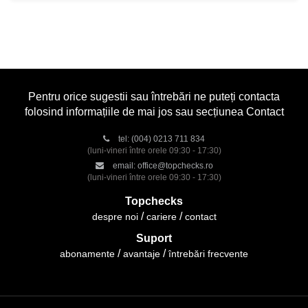
Pentru orice sugestii sau întrebări ne puteți contacta
folosind informațiile de mai jos sau secțiunea Contact
tel:
(004) 0213 711 834
(luni-vineri între orele 09:30 - 17:30)
email:
office@topchecks.ro
(luni-vineri între orele 09:30 - 17:30)
Topchecks
despre noi
cariere
contact
Suport
abonamente
avantaje
întrebări frecvente