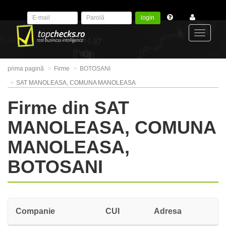
login
Toggle
prima pagină
Firme
BOTOSANI
navigat
SAT MANOLEASA, COMUNA MANOLEASA
Firme din SAT
MANOLEASA, COMUNA
MANOLEASA,
BOTOSANI
Companie
CUI
Adresa