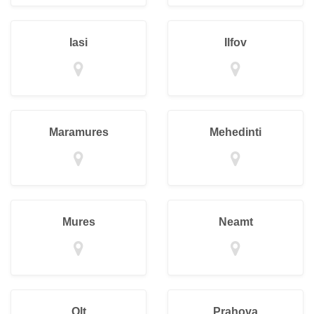
Iasi
Ilfov
Maramures
Mehedinti
Mures
Neamt
Olt
Prahova