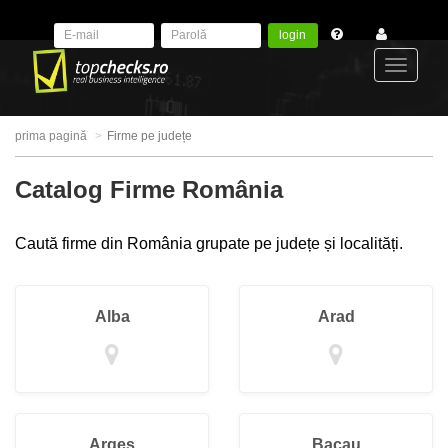
login
Toggle
prima pagină
Firme pe județe
navigat
Catalog Firme România
Caută firme din România grupate pe județe și localități.
Alba
Arad
Arges
Bacau