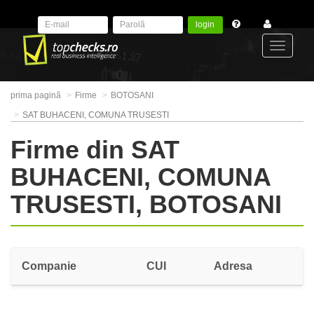
login
Toggle
prima pagină
Firme
BOTOSANI
navigat
SAT BUHACENI, COMUNA TRUSESTI
Firme din SAT
BUHACENI, COMUNA
TRUSESTI, BOTOSANI
Companie
CUI
Adresa