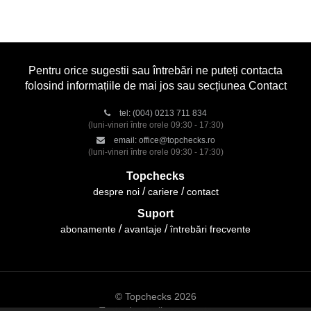
Pentru orice sugestii sau întrebări ne puteți contacta
folosind informațiile de mai jos sau secțiunea Contact
tel:
(004) 0213 711 834
(luni-vineri între orele 09:30 - 17:30)
email:
office@topchecks.ro
(luni-vineri între orele 09:30 - 17:30)
Topchecks
despre noi
cariere
contact
Suport
abonamente
avantaje
întrebări frecvente
© Topchecks 2026
Toate drepturile rezervate