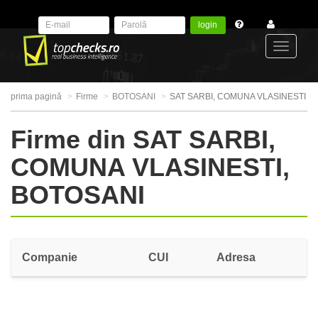
login
Toggle
prima pagină
Firme
BOTOSANI
SAT SARBI, COMUNA VLASINESTI
navigat
Firme din SAT SARBI,
COMUNA VLASINESTI,
BOTOSANI
Companie
CUI
Adresa