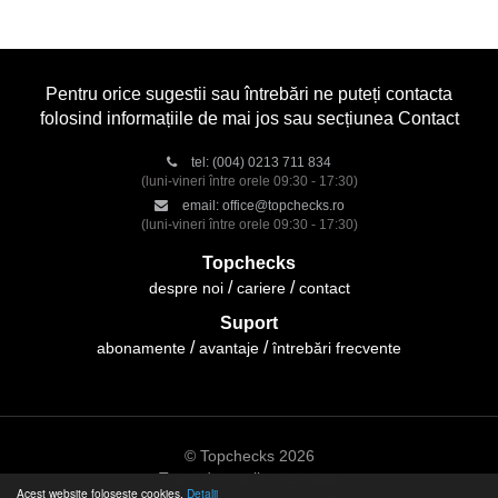
Pentru orice sugestii sau întrebări ne puteți contacta
folosind informațiile de mai jos sau secțiunea Contact
tel:
(004) 0213 711 834
(luni-vineri între orele 09:30 - 17:30)
email:
office@topchecks.ro
(luni-vineri între orele 09:30 - 17:30)
Topchecks
despre noi
cariere
contact
Suport
abonamente
avantaje
întrebări frecvente
© Topchecks 2026
Toate drepturile rezervate
Acest website folosește cookies.
Detalii