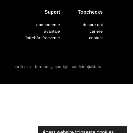
Suport
Topchecks
abonamente
despre noi
avantaje
cariere
întrebări frecvente
contact
hartă site
termeni și condiții
confidențialitate
Acest website folosește cookies.