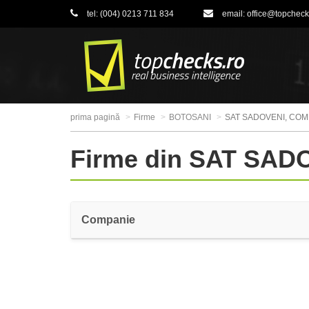
tel:
(004) 0213 711 834
email:
office@topcheck
prima pagină
Firme
BOTOSANI
SAT SADOVENI, CO
Firme din SAT SA
Companie