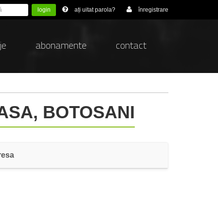
login
ați uitat parola?
înregistrare
je
abonamente
contact
ASA, BOTOSANI
resa