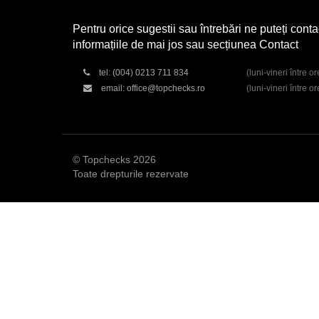
Pentru orice sugestii sau întrebări ne puteți conta
informațiile de mai jos sau secțiunea Contact
tel:
(004) 0213 711 834
(luni-vineri între o
email:
office@topchecks.ro
(luni-vineri între o
© Topchecks 2026
Toate drepturile rezervate