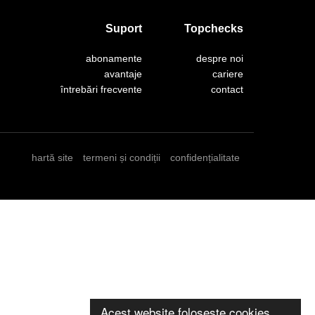
Suport
Topchecks
abonamente
despre noi
avantaje
cariere
întrebări frecvente
contact
hartă site
termeni și condiții
confidențialitate
Acest website folosește cookies.