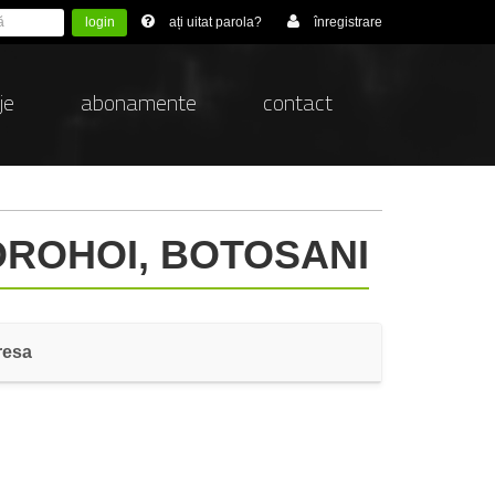
login
ați uitat parola?
înregistrare
je
abonamente
contact
DOROHOI, BOTOSANI
resa