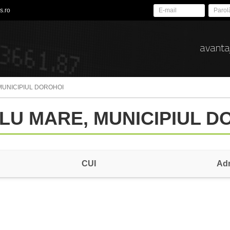
s.ro
avanta
MUNICIPIUL DOROHOI
EALU MARE, MUNICIPIUL 
CUI
Ad