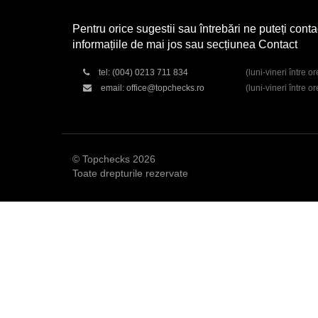
Pentru orice sugestii sau întrebări ne puteți conta
informațiile de mai jos sau secțiunea Contact
tel:
(004) 0213 711 834
(luni-vineri între o
email:
office@topchecks.ro
(luni-vineri între o
© Topchecks 2026
Toate drepturile rezervate