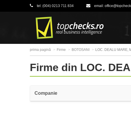
tel:
(004) 0213 711 834
email:
office@topcheck
prima pagină
Firme
BOTOSANI
LOC. DEALU MARE, 
Firme din LOC. D
Companie