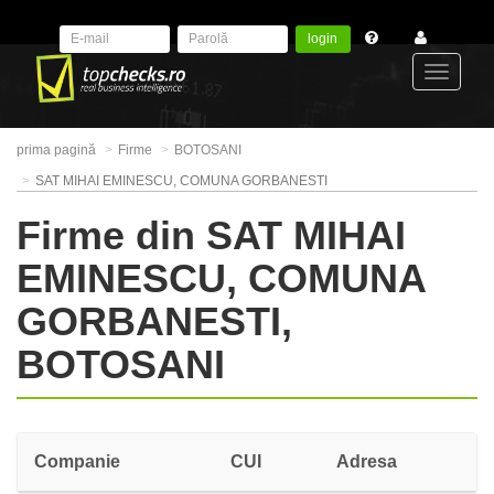
login
Toggle
prima pagină
Firme
BOTOSANI
navigat
SAT MIHAI EMINESCU, COMUNA GORBANESTI
Firme din SAT MIHAI
EMINESCU, COMUNA
GORBANESTI,
BOTOSANI
Companie
CUI
Adresa