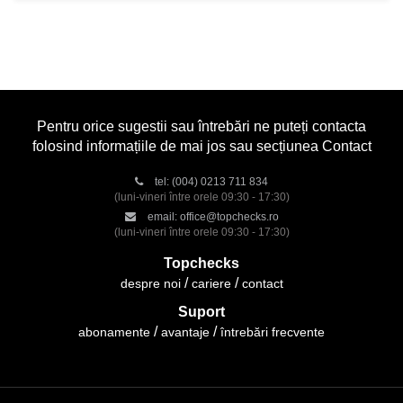
Pentru orice sugestii sau întrebări ne puteți contacta
folosind informațiile de mai jos sau secțiunea Contact
tel:
(004) 0213 711 834
(luni-vineri între orele 09:30 - 17:30)
email:
office@topchecks.ro
(luni-vineri între orele 09:30 - 17:30)
Topchecks
despre noi
cariere
contact
Suport
abonamente
avantaje
întrebări frecvente