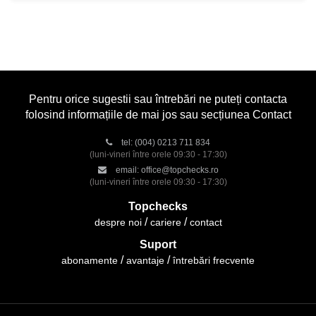
Pentru orice sugestii sau întrebări ne puteți contacta
folosind informațiile de mai jos sau secțiunea Contact
tel:
(004) 0213 711 834
(luni-vineri între orele 09:30 - 17:30)
email:
office@topchecks.ro
(luni-vineri între orele 09:30 - 17:30)
Topchecks
despre noi
cariere
contact
Suport
abonamente
avantaje
întrebări frecvente