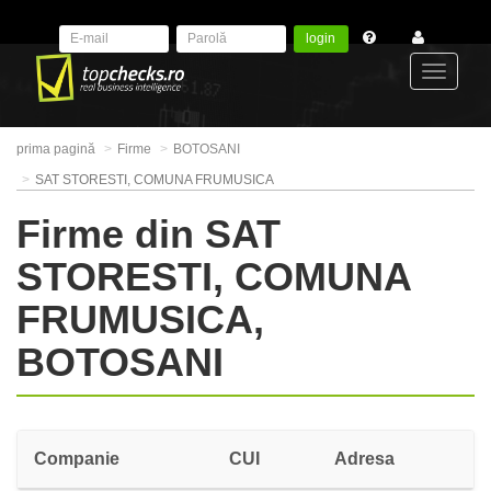
login
Toggle
prima pagină
Firme
BOTOSANI
navigat
SAT STORESTI, COMUNA FRUMUSICA
Firme din SAT
STORESTI, COMUNA
FRUMUSICA,
BOTOSANI
Companie
CUI
Adresa