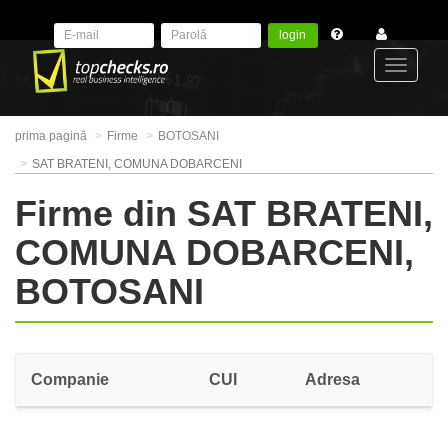
login
Toggle
prima pagină
Firme
BOTOSANI
navigat
SAT BRATENI, COMUNA DOBARCENI
Firme din SAT BRATENI,
COMUNA DOBARCENI,
BOTOSANI
Companie
CUI
Adresa