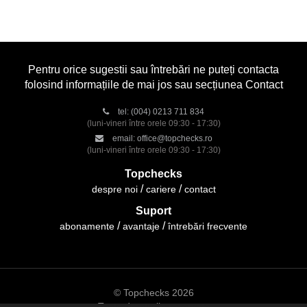
Pentru orice sugestii sau întrebări ne puteți contacta
folosind informațiile de mai jos sau secțiunea Contact
tel:
(004) 0213 711 834
(luni-vineri între orele 09:30 - 17:30)
email:
office@topchecks.ro
(luni-vineri între orele 09:30 - 17:30)
Topchecks
despre noi
cariere
contact
Suport
abonamente
avantaje
întrebări frecvente
© Topchecks 2026
Toate drepturile rezervate