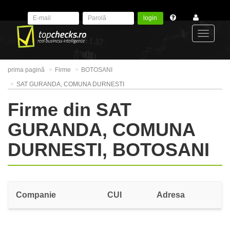
login
Toggle
prima pagină
Firme
BOTOSANI
navigat
SAT GURANDA, COMUNA DURNESTI
Firme din SAT
GURANDA, COMUNA
DURNESTI, BOTOSANI
Companie
CUI
Adresa