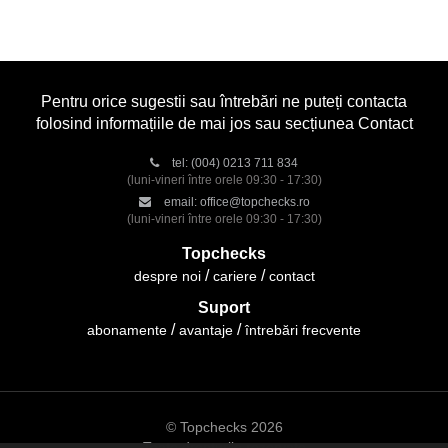
Pentru orice sugestii sau întrebări ne puteți contacta
folosind informațiile de mai jos sau secțiunea Contact
tel:
(004) 0213 711 834
(luni-vineri între orele 09:30 - 17:30)
email:
office@topchecks.ro
(luni-vineri între orele 09:30 - 17:30)
Topchecks
despre noi
cariere
contact
Suport
abonamente
avantaje
întrebări frecvente
© Topchecks 2026
Toate drepturile rezervate