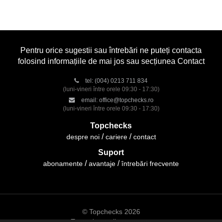
Pentru orice sugestii sau întrebări ne puteți contacta
folosind informațiile de mai jos sau secțiunea Contact
tel:
(004) 0213 711 834
(luni-vineri între orele 09:30 - 17:30)
email:
office@topchecks.ro
(luni-vineri între orele 09:30 - 17:30)
Topchecks
despre noi
cariere
contact
Suport
abonamente
avantaje
întrebări frecvente
© Topchecks 2026
Toate drepturile rezervate