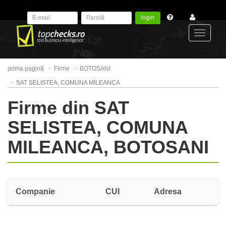
login
Toggle
prima pagină
Firme
BOTOSANI
navigat
SAT SELISTEA, COMUNA MILEANCA
Firme din SAT
SELISTEA, COMUNA
MILEANCA, BOTOSANI
Companie
CUI
Adresa