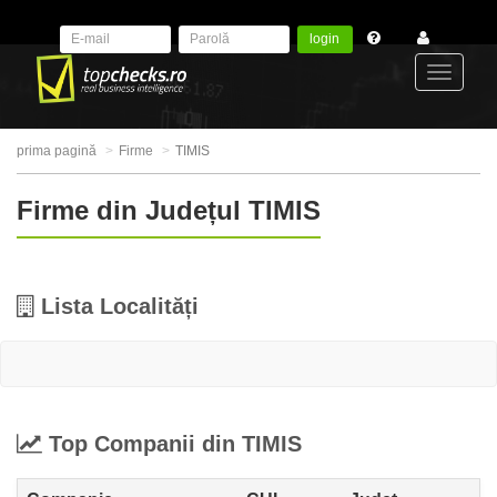
login
Toggle
prima pagină
Firme
TIMIS
navigat
Firme din Județul TIMIS
Lista Localități
Top Companii din TIMIS