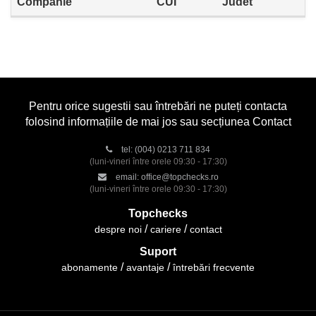
Companie
CUI
Judet
Pentru orice sugestii sau întrebări ne puteți contacta
folosind informațiile de mai jos sau secțiunea Contact
tel:
(004) 0213 711 834
(luni-vineri între orele 09:30 - 17:30)
email:
office@topchecks.ro
(luni-vineri între orele 09:30 - 17:30)
Topchecks
despre noi
cariere
contact
Suport
abonamente
avantaje
întrebări frecvente