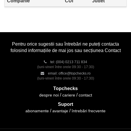
Companie
CUI
Judet
Pentru orice sugestii sau întrebări ne puteți contacta
folosind informațiile de mai jos sau secțiunea Contact
tel:
(004) 0213 711 834
(luni-vineri între orele 09:30 - 17:30)
email:
office@topchecks.ro
(luni-vineri între orele 09:30 - 17:30)
Topchecks
despre noi
cariere
contact
Suport
abonamente
avantaje
întrebări frecvente