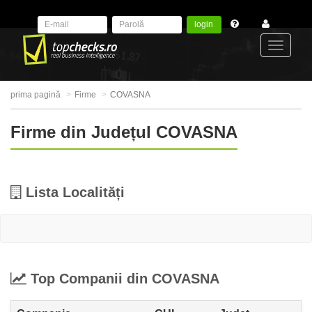
login
Toggle
prima pagină
Firme
COVASNA
navigat
Firme din Județul COVASNA
Lista Localități
Top Companii din COVASNA