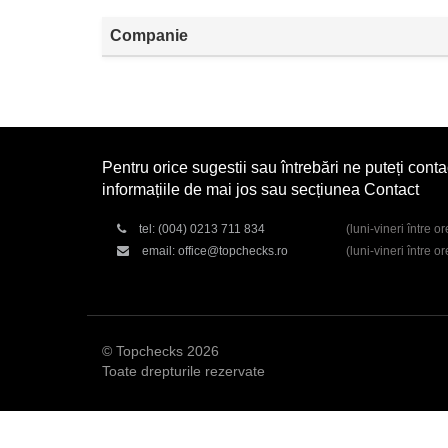
Companie
Pentru orice sugestii sau întrebări ne puteți conta
informațiile de mai jos sau secțiunea Contact
tel:
(004) 0213 711 834
(luni-vineri între o
email:
office@topchecks.ro
(luni-vineri între o
© Topchecks 2026
Toate drepturile rezervate