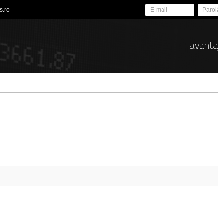
s.ro
avanta