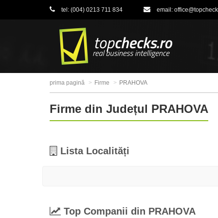
tel:
(004) 0213 711 834
email:
office@topcheck
prima pagină
Firme
PRAHOVA
Firme din Județul PRAHOVA
Lista Localități
Top Companii din PRAHOVA