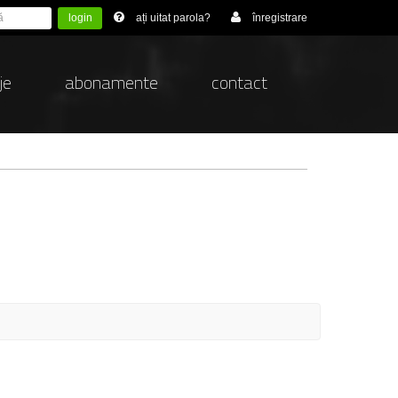
login
ați uitat parola?
înregistrare
je
abonamente
contact