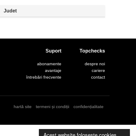
Judet
Suport
Topchecks
abonamente
despre noi
avantaje
cariere
întrebări frecvente
contact
hartă site
termeni și condiții
confidențialitate
Acest website folosește cookies.