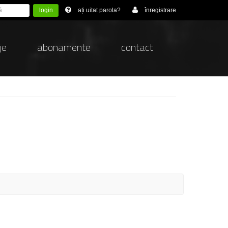
login
ați uitat parola?
înregistrare
je
abonamente
contact