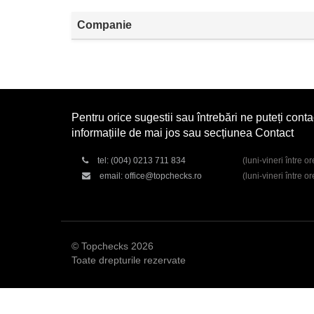
Companie
Pentru orice sugestii sau întrebări ne puteți conta
informațiile de mai jos sau secțiunea Contact
tel:
(004) 0213 711 834
(luni-vineri între o
email:
office@topchecks.ro
(luni-vineri între o
© Topchecks 2026
Toate drepturile rezervate