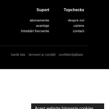
Suport
Topchecks
abonamente
despre noi
avantaje
cariere
întrebări frecvente
contact
hartă site
termeni și condiții
confidențialitate
Acest website folosește cookies.