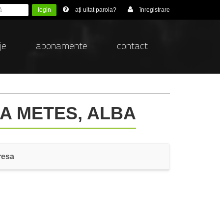
login
ați uitat parola?
înregistrare
je
abonamente
contact
NA METES, ALBA
resa