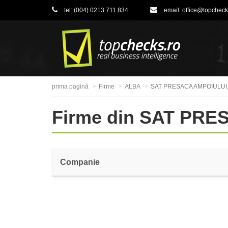
tel:
(004) 0213 711 834
email:
office@topcheck
prima pagină
Firme
ALBA
SAT PRESACA AMPOIULUI
Firme din SAT PR
Companie