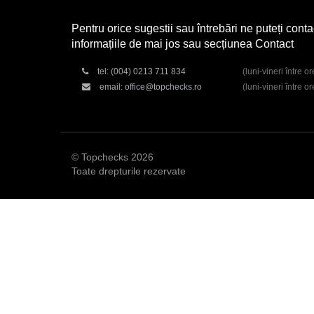
Pentru orice sugestii sau întrebări ne puteți conta
informațiile de mai jos sau secțiunea Contact
tel:
(004) 0213 711 834
(luni-vineri între o
email:
office@topchecks.ro
(luni-vineri între o
© Topchecks 2026
Toate drepturile rezervate