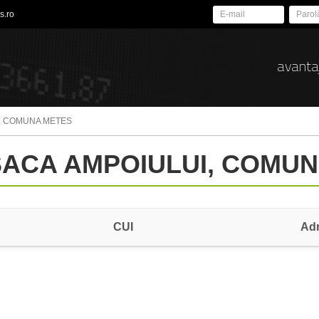
s.ro
avanta
, COMUNA METES
ESACA AMPOIULUI, COMU
CUI
Ad