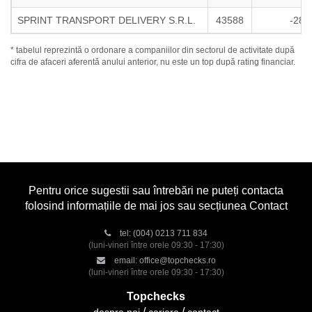
SPRINT TRANSPORT DELIVERY S.R.L.
43588
-283
* tabelul reprezintă o ordonare a companiilor din sectorul de activitate după
cifra de afaceri aferentă anului anterior, nu este un top după rating financiar.
Pentru orice sugestii sau întrebări ne puteți contacta
folosind informațiile de mai jos sau secțiunea Contact
tel:
(004) 0213 711 834
(luni-vineri între orele 09:30 - 17:30)
email:
office@topchecks.ro
(luni-vineri între orele 09:30 - 17:30)
Topchecks