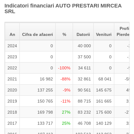
Indicatori financiari AUTO PRESTARI MIRCEA
SRL
Profit n
An
Cifra de afaceri
%
Datorii
Venituri
Pierdere
2024
0
40 000
0
-2 
2023
0
37 500
0
-1 
2022
0
-100%
34 611
0
-9 
2021
16 982
-88%
32 861
68 041
-55 
2020
137 255
-9%
90 561
145 675
45 
2019
150 765
-11%
88 715
161 665
31 
2018
169 798
27%
83 232
175 600
-27 
2017
133 717
25%
46 708
140 129
33 