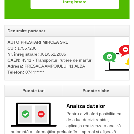
înregistrare
Denumire partener
Pr
AUTO PRESTARI MIRCEA SRL
CUI:
17567230
Nr. înregistrare:
J01/562/2005
CAEN:
4941 - Transporturi rutiere de marfuri
Adresa:
PRESACA AMPOIULUI 41 ALBA
Telefon:
0744******
Puncte tari
Puncte slabe
Analiza datelor
Pentru a vă oferi posibilitatea
de a lua decizii rapide,
aplicația realizeaza o analiză
automată a informațiilor preluate în timp real și afișează