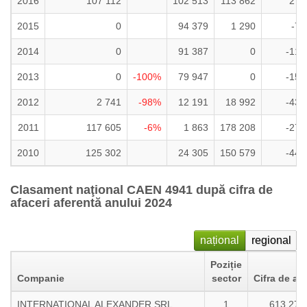
2016
107 112
102 513
113 862
27 
2015
0
94 379
1 290
-7 
2014
0
91 387
0
-11 
2013
0
-100%
79 947
0
-15 
2012
2 741
-98%
12 191
18 992
-43 
2011
117 605
-6%
1 863
178 208
-27 
2010
125 302
24 305
150 579
-44 
Clasament naţional CAEN 4941 după cifra de
afaceri aferentă anului 2024
național
regional
Poziție
Companie
sector
Cifra de afa
INTERNATIONAL ALEXANDER SRL
1
613 270