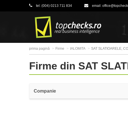
tel:
(004) 0213 711 834
email:
office@topcheck
prima pagină
Firme
IALOMITA
SAT SLATIOARELE, C
Firme din SAT SLA
Companie