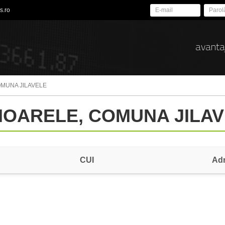
s.ro
avanta
OMUNA JILAVELE
TIOARELE, COMUNA JILAV
CUI
Ad