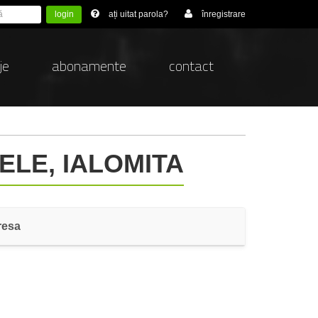
login
ați uitat parola?
înregistrare
je
abonamente
contact
ELE, IALOMITA
resa