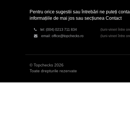
Pentru orice sugestii sau întrebări ne puteți conta
informațiile de mai jos sau secțiunea Contact
tel:
(004) 0213 711 834
(luni-vineri între o
email:
office@topchecks.ro
(luni-vineri între o
© Topchecks 2026
Toate drepturile rezervate