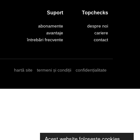
Suport
Topchecks
abonamente
despre noi
avantaje
cariere
întrebări frecvente
contact
hartă site
termeni și condiții
confidențialitate
Acest website folosește cookies.