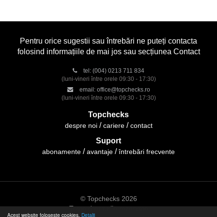
Pentru orice sugestii sau întrebări ne puteți contacta
folosind informațiile de mai jos sau secțiunea Contact
tel:
(004) 0213 711 834
(luni-vineri între orele 09:30 - 17:30)
email:
office@topchecks.ro
(luni-vineri între orele 09:30 - 17:30)
Topchecks
despre noi
cariere
contact
Suport
abonamente
avantaje
întrebări frecvente
© Topchecks 2026
Toate drepturile rezervate
Acest website folosește cookies.
Detalii