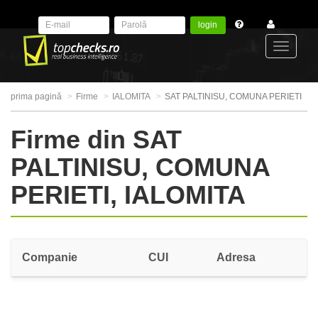
login
Toggle
prima pagină
Firme
IALOMITA
SAT PALTINISU, COMUNA PERIETI
navigat
Firme din SAT
PALTINISU, COMUNA
PERIETI, IALOMITA
Companie
CUI
Adresa