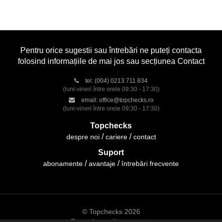
Pentru orice sugestii sau întrebări ne puteți contacta
folosind informațiile de mai jos sau secțiunea Contact
tel:
(004) 0213 711 834
(luni-vineri între orele 09:30 - 17:30)
email:
office@topchecks.ro
(luni-vineri între orele 09:30 - 17:30)
Topchecks
despre noi
cariere
contact
Suport
abonamente
avantaje
întrebări frecvente
© Topchecks 2026
Toate drepturile rezervate