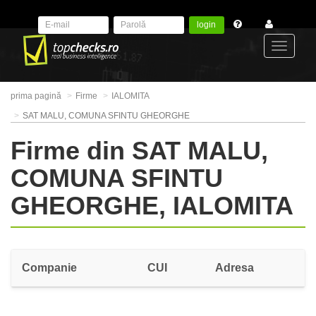
login
Toggle
prima pagină
Firme
IALOMITA
navigat
SAT MALU, COMUNA SFINTU GHEORGHE
Firme din SAT MALU,
COMUNA SFINTU
GHEORGHE, IALOMITA
Companie
CUI
Adresa