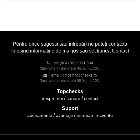
Pentru orice sugestii sau întrebări ne puteți contacta
folosind informațiile de mai jos sau secțiunea Contact
tel:
(004) 0213 711 834
(luni-vineri între orele 09:30 - 17:30)
email:
office@topchecks.ro
(luni-vineri între orele 09:30 - 17:30)
Topchecks
despre noi
cariere
contact
Suport
abonamente
avantaje
întrebări frecvente