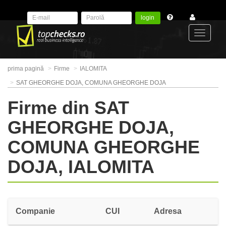
login
Toggle
prima pagină
Firme
IALOMITA
navigat
SAT GHEORGHE DOJA, COMUNA GHEORGHE DOJA
Firme din SAT
GHEORGHE DOJA,
COMUNA GHEORGHE
DOJA, IALOMITA
Companie
CUI
Adresa