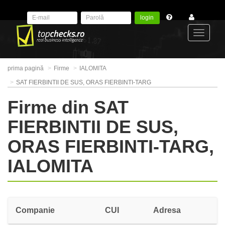
login
Toggle
prima pagină
Firme
IALOMITA
navigat
SAT FIERBINTII DE SUS, ORAS FIERBINTI-TARG
Firme din SAT
FIERBINTII DE SUS,
ORAS FIERBINTI-TARG,
IALOMITA
Companie
CUI
Adresa