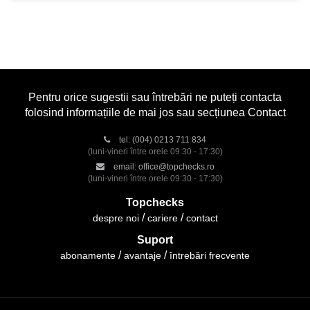
Pentru orice sugestii sau întrebări ne puteți contacta
folosind informațiile de mai jos sau secțiunea Contact
tel:
(004) 0213 711 834
(luni-vineri între orele 09:30 - 17:30)
email:
office@topchecks.ro
(luni-vineri între orele 09:30 - 17:30)
Topchecks
despre noi
cariere
contact
Suport
abonamente
avantaje
întrebări frecvente