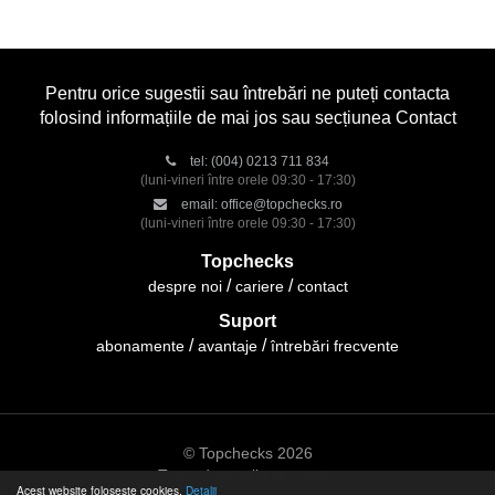
Pentru orice sugestii sau întrebări ne puteți contacta
folosind informațiile de mai jos sau secțiunea Contact
tel:
(004) 0213 711 834
(luni-vineri între orele 09:30 - 17:30)
email:
office@topchecks.ro
(luni-vineri între orele 09:30 - 17:30)
Topchecks
despre noi
cariere
contact
Suport
abonamente
avantaje
întrebări frecvente
© Topchecks 2026
Toate drepturile rezervate
Acest website folosește cookies.
Detalii