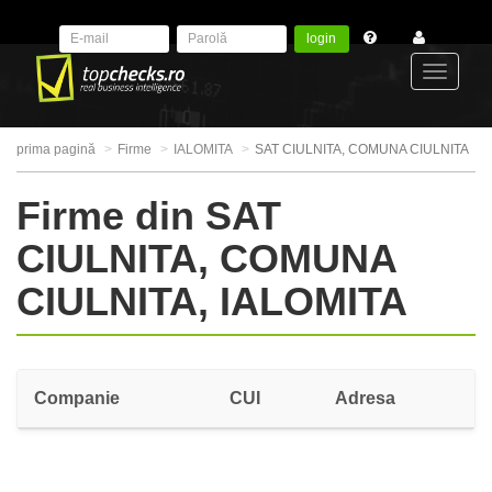
login
Toggle
prima pagină
Firme
IALOMITA
SAT CIULNITA, COMUNA CIULNITA
navigat
Firme din SAT
CIULNITA, COMUNA
CIULNITA, IALOMITA
Companie
CUI
Adresa