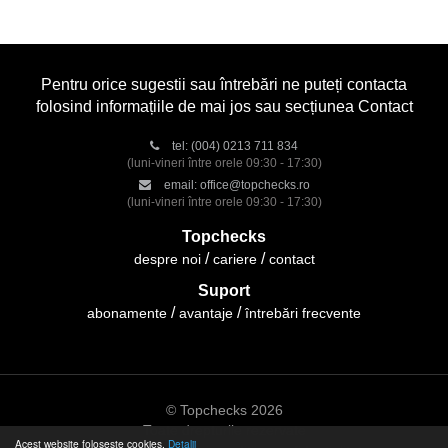
Pentru orice sugestii sau întrebări ne puteți contacta
folosind informațiile de mai jos sau secțiunea Contact
tel:
(004) 0213 711 834
(luni-vineri între orele 09:30 - 17:30)
email:
office@topchecks.ro
(luni-vineri între orele 09:30 - 17:30)
Topchecks
despre noi
cariere
contact
Suport
abonamente
avantaje
întrebări frecvente
© Topchecks 2026
Toate drepturile rezervate
Acest website folosește cookies.
Detalii