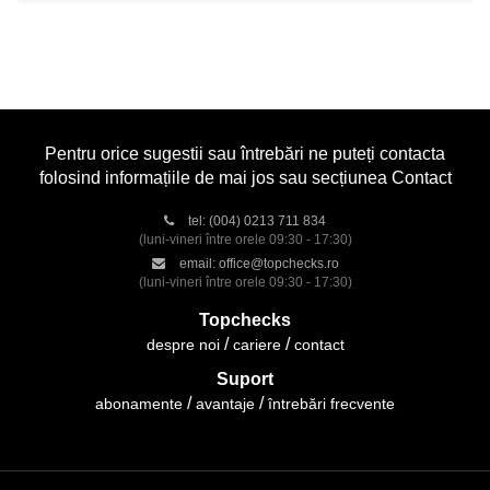
Pentru orice sugestii sau întrebări ne puteți contacta
folosind informațiile de mai jos sau secțiunea Contact
tel:
(004) 0213 711 834
(luni-vineri între orele 09:30 - 17:30)
email:
office@topchecks.ro
(luni-vineri între orele 09:30 - 17:30)
Topchecks
despre noi
cariere
contact
Suport
abonamente
avantaje
întrebări frecvente