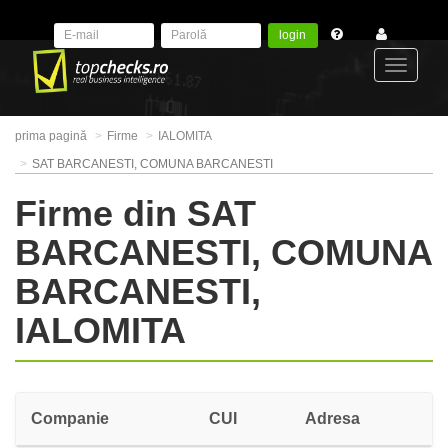
login
Toggle
prima pagină
Firme
IALOMITA
navigat
SAT BARCANESTI, COMUNA BARCANESTI
Firme din SAT
BARCANESTI, COMUNA
BARCANESTI,
IALOMITA
Companie
CUI
Adresa