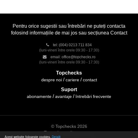
Pentru orice sugestii sau întrebări ne puteți contacta
folosind informațiile de mai jos sau secțiunea Contact
tel:
(004) 0213 711 834
(luni-vineri între orele 09:30 - 17:30)
email:
office@topchecks.ro
(luni-vineri între orele 09:30 - 17:30)
Topchecks
despre noi
cariere
contact
Suport
abonamente
avantaje
întrebări frecvente
© Topchecks 2026
Toate drepturile rezervate
Acest website folosește cookies.
Detalii