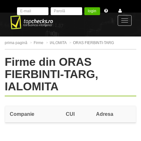
login
Toggle
prima pagină
Firme
IALOMITA
ORAS FIERBINTI-TARG
navigat
Firme din ORAS
FIERBINTI-TARG,
IALOMITA
Companie
CUI
Adresa