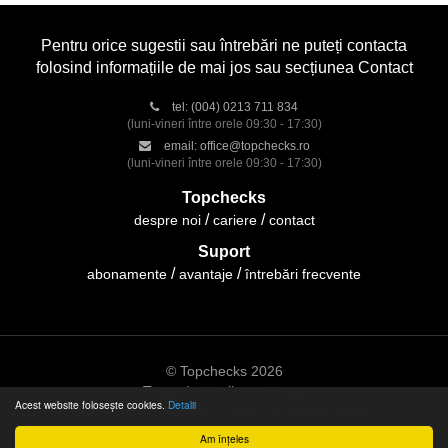
Pentru orice sugestii sau întrebări ne puteți contacta
folosind informațiile de mai jos sau secțiunea Contact
tel:
(004) 0213 711 834
(luni-vineri între orele 09:30 - 17:30)
email:
office@topchecks.ro
(luni-vineri între orele 09:30 - 17:30)
Topchecks
despre noi
cariere
contact
Suport
abonamente
avantaje
întrebări frecvente
© Topchecks 2026
Toate drepturile rezervate
Acest website folosește cookies.
Detalii
hartă site
termeni și condiții
confidențialitate
Am înțeles