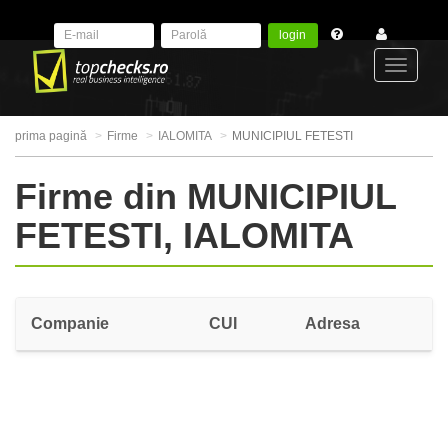
login
Toggle
prima pagină
Firme
IALOMITA
MUNICIPIUL FETESTI
navigat
Firme din MUNICIPIUL
FETESTI, IALOMITA
Companie
CUI
Adresa