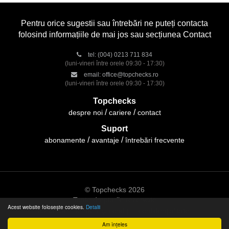
Pentru orice sugestii sau întrebări ne puteți contacta
folosind informațiile de mai jos sau secțiunea Contact
tel:
(004) 0213 711 834
(luni-vineri între orele 09:30 - 17:30)
email:
office@topchecks.ro
(luni-vineri între orele 09:30 - 17:30)
Topchecks
despre noi
cariere
contact
Suport
abonamente
avantaje
întrebări frecvente
© Topchecks 2026
Toate drepturile rezervate
Acest website folosește cookies.
Detalii
hartă site
termeni și condiții
confidențialitate
Am înțeles