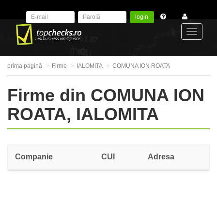
login
Toggle
prima pagină
Firme
IALOMITA
COMUNA ION ROATA
navigat
Firme din COMUNA ION
ROATA, IALOMITA
Companie
CUI
Adresa