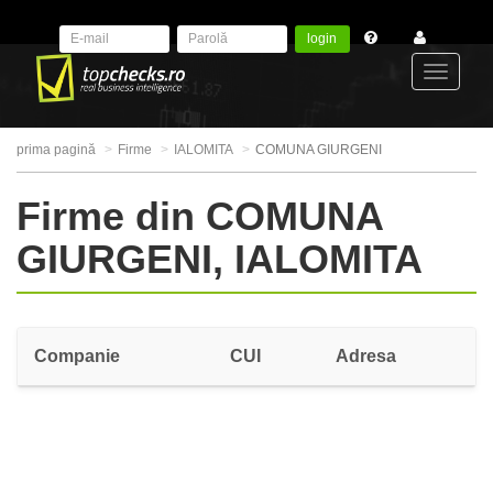
login
Toggle
prima pagină
Firme
IALOMITA
COMUNA GIURGENI
navigat
Firme din COMUNA
GIURGENI, IALOMITA
Companie
CUI
Adresa