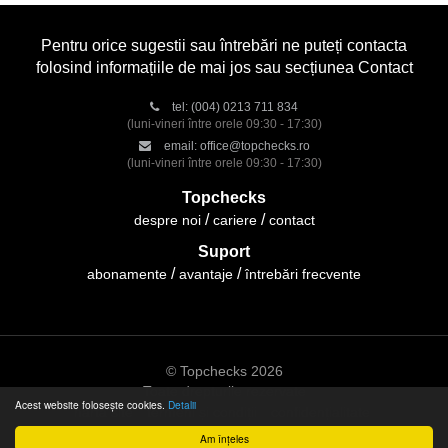
Pentru orice sugestii sau întrebări ne puteți contacta
folosind informațiile de mai jos sau secțiunea Contact
tel:
(004) 0213 711 834
(luni-vineri între orele 09:30 - 17:30)
email:
office@topchecks.ro
(luni-vineri între orele 09:30 - 17:30)
Topchecks
despre noi
cariere
contact
Suport
abonamente
avantaje
întrebări frecvente
© Topchecks 2026
Toate drepturile rezervate
Acest website folosește cookies.
Detalii
hartă site
termeni și condiții
confidențialitate
Am înțeles