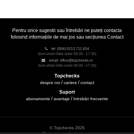
Pentru orice sugestii sau întrebări ne puteți contacta
folosind informațiile de mai jos sau secțiunea Contact
tel:
(004) 0213 711 834
(luni-vineri între orele 09:30 - 17:30)
email:
office@topchecks.ro
(luni-vineri între orele 09:30 - 17:30)
Topchecks
despre noi
cariere
contact
Suport
abonamente
avantaje
întrebări frecvente
© Topchecks 2026
Toate drepturile rezervate