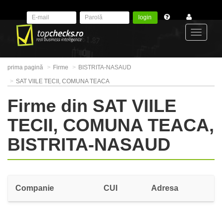
login
Toggle
prima pagină
Firme
BISTRITA-NASAUD
navigat
SAT VIILE TECII, COMUNA TEACA
Firme din SAT VIILE
TECII, COMUNA TEACA,
BISTRITA-NASAUD
Companie
CUI
Adresa