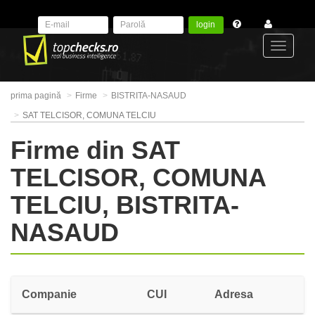
login
Toggle
prima pagină
Firme
BISTRITA-NASAUD
navigat
SAT TELCISOR, COMUNA TELCIU
Firme din SAT
TELCISOR, COMUNA
TELCIU, BISTRITA-
NASAUD
Companie
CUI
Adresa