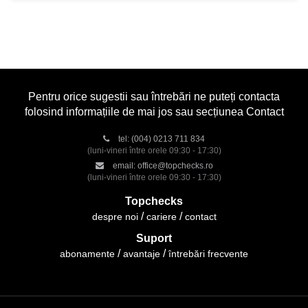
Pentru orice sugestii sau întrebări ne puteți contacta
folosind informațiile de mai jos sau secțiunea Contact
tel:
(004) 0213 711 834
(luni-vineri între orele 09:30 - 17:30)
email:
office@topchecks.ro
(luni-vineri între orele 09:30 - 17:30)
Topchecks
despre noi
cariere
contact
Suport
abonamente
avantaje
întrebări frecvente