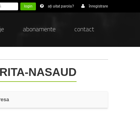
login
ați uitat parola?
înregistrare
je
abonamente
contact
TRITA-NASAUD
resa