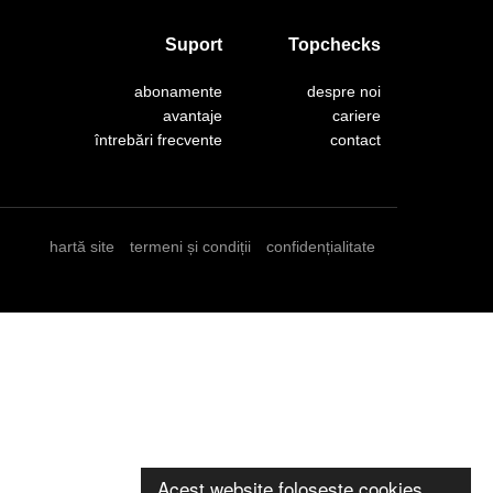
Suport
Topchecks
abonamente
despre noi
avantaje
cariere
întrebări frecvente
contact
hartă site
termeni și condiții
confidențialitate
Acest website folosește cookies.