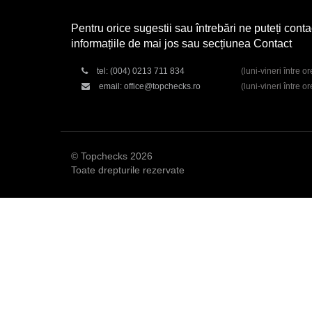
Pentru orice sugestii sau întrebări ne puteți conta
informațiile de mai jos sau secțiunea Contact
tel:
(004) 0213 711 834
(luni-vineri între o
email:
office@topchecks.ro
(luni-vineri între o
© Topchecks 2026
Toate drepturile rezervate