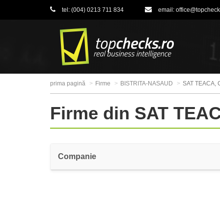
tel:
(004) 0213 711 834
email:
office@topcheck
prima pagină
Firme
BISTRITA-NASAUD
SAT TEACA,
Firme din SAT TE
Companie