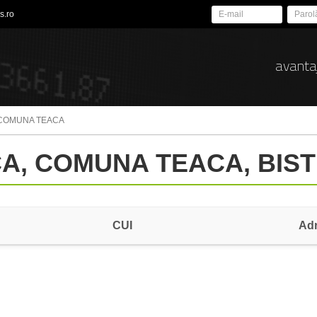
s.ro
avanta
 COMUNA TEACA
ACA, COMUNA TEACA, BIS
CUI
Ad