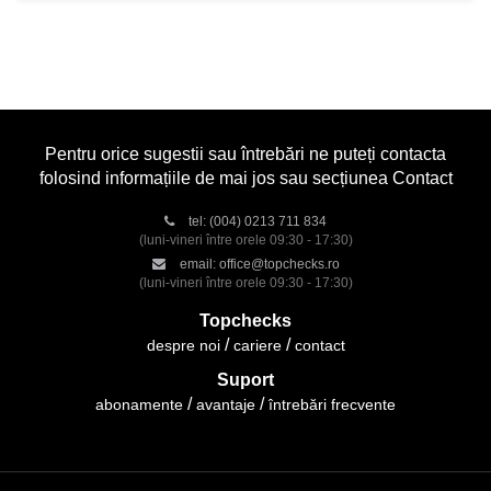
Pentru orice sugestii sau întrebări ne puteți contacta
folosind informațiile de mai jos sau secțiunea Contact
tel:
(004) 0213 711 834
(luni-vineri între orele 09:30 - 17:30)
email:
office@topchecks.ro
(luni-vineri între orele 09:30 - 17:30)
Topchecks
despre noi
cariere
contact
Suport
abonamente
avantaje
întrebări frecvente