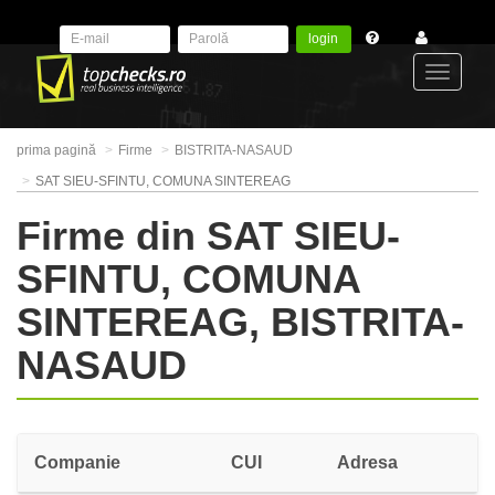
login
Toggle
prima pagină
Firme
BISTRITA-NASAUD
navigat
SAT SIEU-SFINTU, COMUNA SINTEREAG
Firme din SAT SIEU-
SFINTU, COMUNA
SINTEREAG, BISTRITA-
NASAUD
Companie
CUI
Adresa