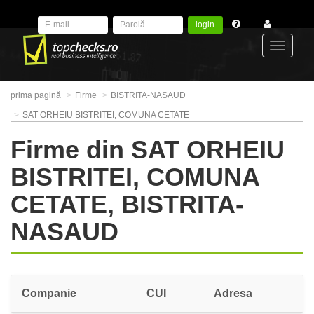
login
Toggle
prima pagină
Firme
BISTRITA-NASAUD
navigat
SAT ORHEIU BISTRITEI, COMUNA CETATE
Firme din SAT ORHEIU
BISTRITEI, COMUNA
CETATE, BISTRITA-
NASAUD
Companie
CUI
Adresa