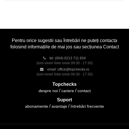
Pentru orice sugestii sau întrebări ne puteți contacta
folosind informațiile de mai jos sau secțiunea Contact
tel:
(004) 0213 711 834
(luni-vineri între orele 09:30 - 17:30)
email:
office@topchecks.ro
(luni-vineri între orele 09:30 - 17:30)
Topchecks
despre noi
cariere
contact
Suport
abonamente
avantaje
întrebări frecvente