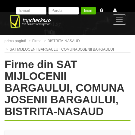
login
Toggle
prima pagină
Firme
BISTRITA-NASAUD
navigat
SAT MIJLOCENII BARGAULUI, COMUNA JOSENII BARGAULUI
Firme din SAT
MIJLOCENII
BARGAULUI, COMUNA
JOSENII BARGAULUI,
BISTRITA-NASAUD