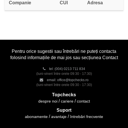
Companie
CUI
Adresa
Pentru orice sugestii sau întrebări ne puteți contacta
folosind informațiile de mai jos sau secțiunea Contact
tel:
(004) 0213 711 834
(luni-vineri între orele 09:30 - 17:30)
email:
office@topchecks.ro
(luni-vineri între orele 09:30 - 17:30)
Topchecks
despre noi
cariere
contact
Suport
abonamente
avantaje
întrebări frecvente