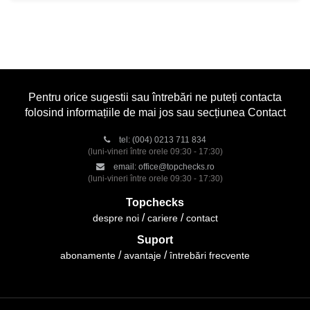
Pentru orice sugestii sau întrebări ne puteți contacta
folosind informațiile de mai jos sau secțiunea Contact
tel:
(004) 0213 711 834
(luni-vineri între orele 09:30 - 17:30)
email:
office@topchecks.ro
(luni-vineri între orele 09:30 - 17:30)
Topchecks
despre noi
cariere
contact
Suport
abonamente
avantaje
întrebări frecvente