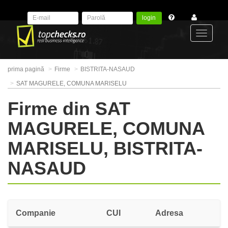
login
Toggle
prima pagină
Firme
BISTRITA-NASAUD
navigat
SAT MAGURELE, COMUNA MARISELU
Firme din SAT
MAGURELE, COMUNA
MARISELU, BISTRITA-
NASAUD
Companie
CUI
Adresa