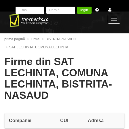
login
Toggle
prima pagină
Firme
BISTRITA-NASAUD
navigat
SAT LECHINTA, COMUNA LECHINTA
Firme din SAT
LECHINTA, COMUNA
LECHINTA, BISTRITA-
NASAUD
Companie
CUI
Adresa