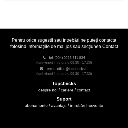
Pentru orice sugestii sau întrebări ne puteți contacta
folosind informațiile de mai jos sau secțiunea Contact
tel:
(004) 0213 711 834
(luni-vineri între orele 09:30 - 17:30)
email:
office@topchecks.ro
(luni-vineri între orele 09:30 - 17:30)
Topchecks
despre noi
cariere
contact
Suport
abonamente
avantaje
întrebări frecvente