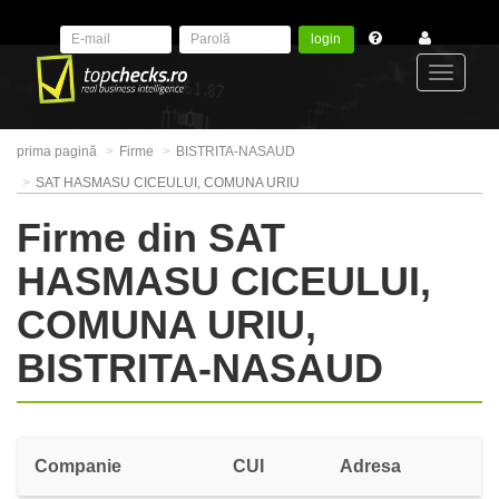
login
Toggle
prima pagină
Firme
BISTRITA-NASAUD
navigat
SAT HASMASU CICEULUI, COMUNA URIU
Firme din SAT
HASMASU CICEULUI,
COMUNA URIU,
BISTRITA-NASAUD
Companie
CUI
Adresa