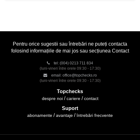
Pentru orice sugestii sau întrebări ne puteți contacta
folosind informațiile de mai jos sau secțiunea Contact
tel:
(004) 0213 711 834
(luni-vineri între orele 09:30 - 17:30)
email:
office@topchecks.ro
(luni-vineri între orele 09:30 - 17:30)
Topchecks
despre noi
cariere
contact
Suport
abonamente
avantaje
întrebări frecvente