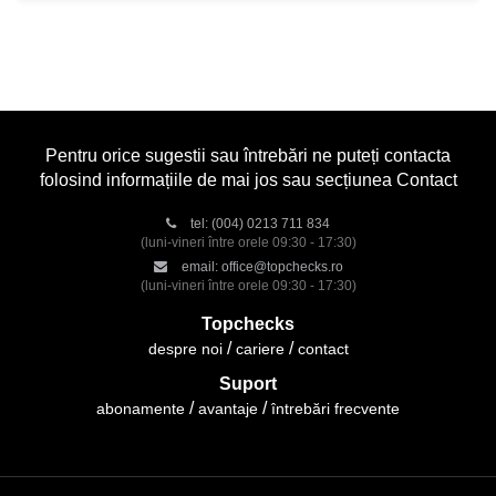
Pentru orice sugestii sau întrebări ne puteți contacta
folosind informațiile de mai jos sau secțiunea Contact
tel:
(004) 0213 711 834
(luni-vineri între orele 09:30 - 17:30)
email:
office@topchecks.ro
(luni-vineri între orele 09:30 - 17:30)
Topchecks
despre noi
cariere
contact
Suport
abonamente
avantaje
întrebări frecvente