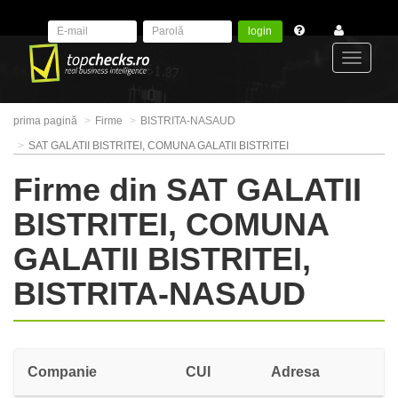
login
Toggle
prima pagină
Firme
BISTRITA-NASAUD
navigat
SAT GALATII BISTRITEI, COMUNA GALATII BISTRITEI
Firme din SAT GALATII
BISTRITEI, COMUNA
GALATII BISTRITEI,
BISTRITA-NASAUD
Companie
CUI
Adresa