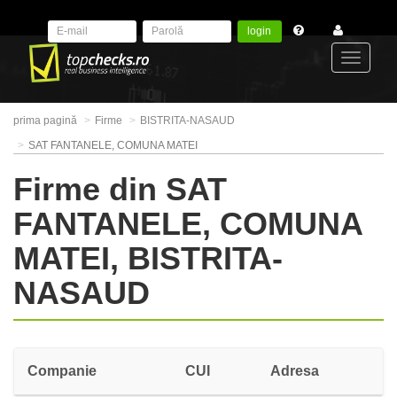
login
Toggle
prima pagină
Firme
BISTRITA-NASAUD
navigat
SAT FANTANELE, COMUNA MATEI
Firme din SAT
FANTANELE, COMUNA
MATEI, BISTRITA-
NASAUD
Companie
CUI
Adresa