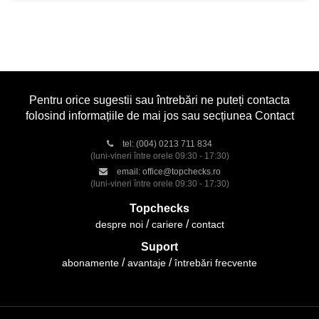
Pentru orice sugestii sau întrebări ne puteți contacta
folosind informațiile de mai jos sau secțiunea Contact
tel:
(004) 0213 711 834
(luni-vineri între orele 09:30 - 17:30)
email:
office@topchecks.ro
(luni-vineri între orele 09:30 - 17:30)
Topchecks
despre noi
cariere
contact
Suport
abonamente
avantaje
întrebări frecvente