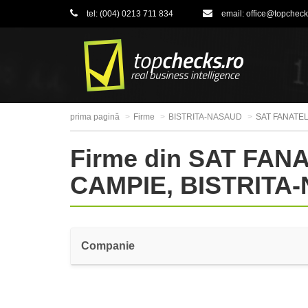
tel:
(004) 0213 711 834
email:
office@topcheck
prima pagină
Firme
BISTRITA-NASAUD
SAT FANATEL
Firme din SAT FAN
CAMPIE, BISTRITA
Companie