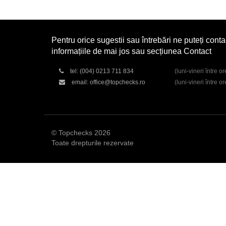
Pentru orice sugestii sau întrebări ne puteți conta
informațiile de mai jos sau secțiunea Contact
tel:
(004) 0213 711 834
(luni-vineri între o
email:
office@topchecks.ro
(luni-vineri între o
© Topchecks 2026
Toate drepturile rezervate