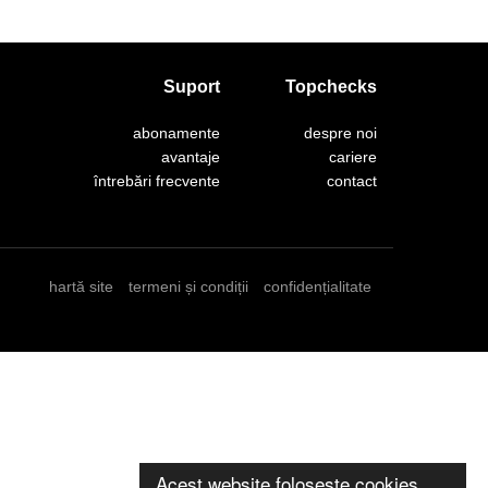
Suport
Topchecks
abonamente
despre noi
avantaje
cariere
întrebări frecvente
contact
hartă site
termeni și condiții
confidențialitate
Acest website folosește cookies.