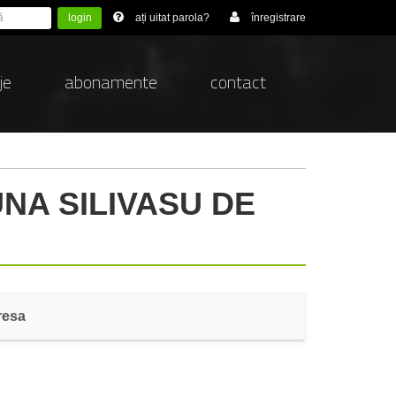
login
ați uitat parola?
înregistrare
je
abonamente
contact
UNA SILIVASU DE
resa