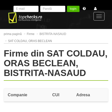
login
Toggle
prima pagină
Firme
BISTRITA-NASAUD
navigat
SAT COLDAU, ORAS BECLEAN
Firme din SAT COLDAU,
ORAS BECLEAN,
BISTRITA-NASAUD
Companie
CUI
Adresa