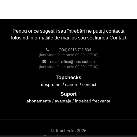
Pentru orice sugestii sau întrebări ne puteți contacta
folosind informațiile de mai jos sau secțiunea Contact
tel:
(004) 0213 711 834
(luni-vineri între orele 09:30 - 17:30)
email:
office@topchecks.ro
(luni-vineri între orele 09:30 - 17:30)
Topchecks
despre noi
cariere
contact
Suport
abonamente
avantaje
întrebări frecvente
© Topchecks 2026
Toate drepturile rezervate