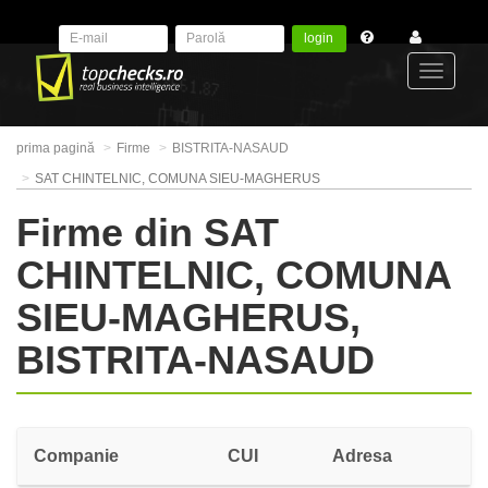
login
Toggle
prima pagină
Firme
BISTRITA-NASAUD
navigat
SAT CHINTELNIC, COMUNA SIEU-MAGHERUS
Firme din SAT
CHINTELNIC, COMUNA
SIEU-MAGHERUS,
BISTRITA-NASAUD
Companie
CUI
Adresa