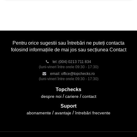
Pentru orice sugestii sau întrebări ne puteți contacta
folosind informațiile de mai jos sau secțiunea Contact
tel:
(004) 0213 711 834
(luni-vineri între orele 09:30 - 17:30)
email:
office@topchecks.ro
(luni-vineri între orele 09:30 - 17:30)
Topchecks
despre noi
cariere
contact
Suport
abonamente
avantaje
întrebări frecvente