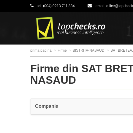
tel:
(004) 0213 711 834
email:
office@topcheck
prima pagină
Firme
BISTRITA-NASAUD
SAT BRETEA
Firme din SAT BRE
NASAUD
Companie