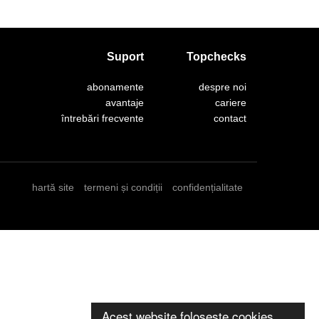
Suport
Topchecks
abonamente
despre noi
avantaje
cariere
întrebări frecvente
contact
hartă site
termeni și condiții
confidențialitate
Acest website folosește cookies.