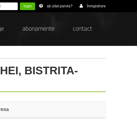
login
ați uitat parola?
înregistrare
je
abonamente
contact
EI, BISTRITA-
resa