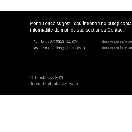
Pentru orice sugestii sau întrebări ne puteți conta
informațiile de mai jos sau secțiunea Contact
tel:
(004) 0213 711 834
(luni-vineri între o
email:
office@topchecks.ro
(luni-vineri între o
© Topchecks 2026
Toate drepturile rezervate