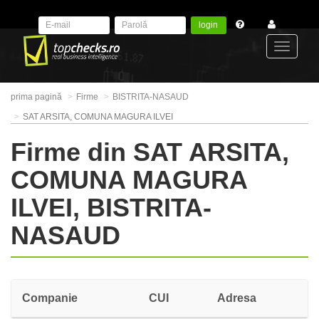
login
Toggle
prima pagină
Firme
BISTRITA-NASAUD
navigat
SAT ARSITA, COMUNA MAGURA ILVEI
Firme din SAT ARSITA,
COMUNA MAGURA
ILVEI, BISTRITA-
NASAUD
Companie
CUI
Adresa