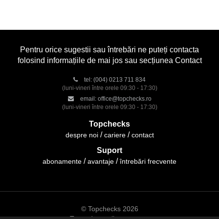
Pentru orice sugestii sau întrebări ne puteți contacta
folosind informațiile de mai jos sau secțiunea Contact
tel:
(004) 0213 711 834
(luni-vineri între orele 09:30 - 17:30)
email:
office@topchecks.ro
(luni-vineri între orele 09:30 - 17:30)
Topchecks
despre noi
cariere
contact
Suport
abonamente
avantaje
întrebări frecvente
© Topchecks 2026
Toate drepturile rezervate