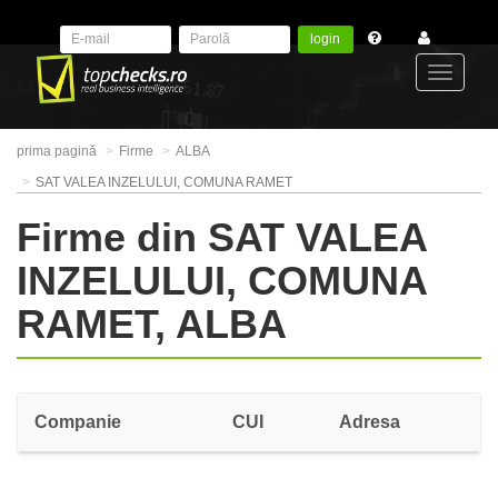
login
Toggle
prima pagină
Firme
ALBA
navigat
SAT VALEA INZELULUI, COMUNA RAMET
Firme din SAT VALEA
INZELULUI, COMUNA
RAMET, ALBA
Companie
CUI
Adresa