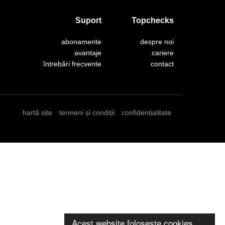
Suport
Topchecks
abonamente
despre noi
avantaje
cariere
întrebări frecvente
contact
hartă site
termeni și condiții
confidențialitate
Acest website folosește cookies.