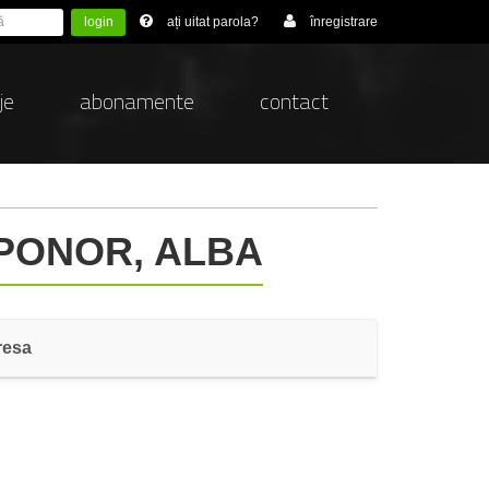
login
ați uitat parola?
înregistrare
je
abonamente
contact
 PONOR, ALBA
resa