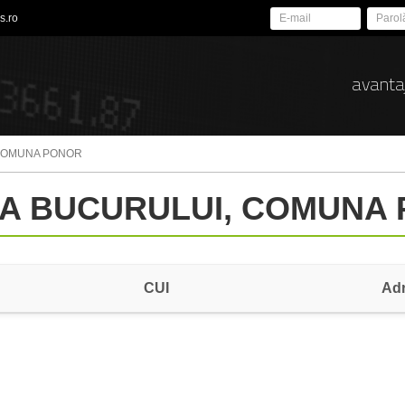
s.ro
avanta
 COMUNA PONOR
LEA BUCURULUI, COMUNA
CUI
Ad