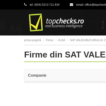
tel:
(004) 0213 711 834
email:
office@topcheck
prima pagină
Firme
ALBA
SAT VALEA BUCURULUI,
Firme din SAT VA
Companie