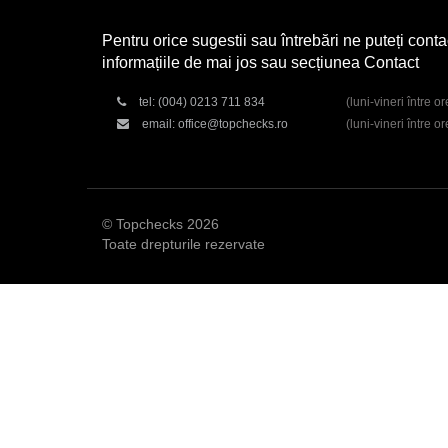
Pentru orice sugestii sau întrebări ne puteți conta
informațiile de mai jos sau secțiunea Contact
tel:
(004) 0213 711 834
(luni-vineri între o
email:
office@topchecks.ro
(luni-vineri între o
© Topchecks 2026
Toate drepturile rezervate