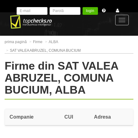
login
Toggle
prima pagină
Firme
ALBA
navigat
SAT VALEA ABRUZEL, COMUNA BUCIUM
Firme din SAT VALEA
ABRUZEL, COMUNA
BUCIUM, ALBA
Companie
CUI
Adresa