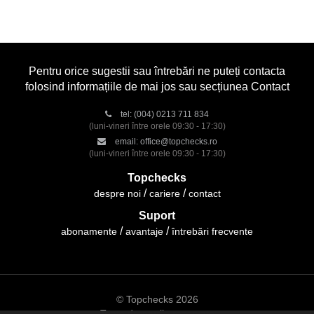
Pentru orice sugestii sau întrebări ne puteți contacta
folosind informațiile de mai jos sau secțiunea Contact
tel:
(004) 0213 711 834
(luni-vineri între orele 09:30 - 17:30)
email:
office@topchecks.ro
(luni-vineri între orele 09:30 - 17:30)
Topchecks
despre noi
cariere
contact
Suport
abonamente
avantaje
întrebări frecvente
© Topchecks 2026
Toate drepturile rezervate