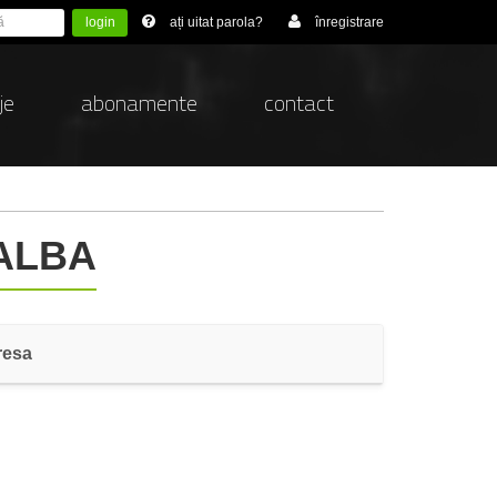
login
ați uitat parola?
înregistrare
je
abonamente
contact
 ALBA
resa