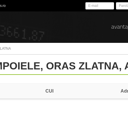
s.ro
avanta
ZLATNA
AMPOIELE, ORAS ZLATNA,
CUI
Ad