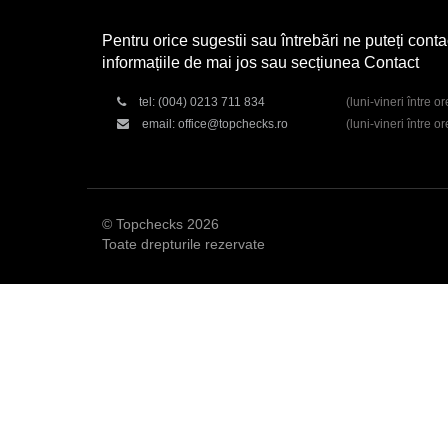
Pentru orice sugestii sau întrebări ne puteți conta
informațiile de mai jos sau secțiunea Contact
tel:
(004) 0213 711 834
(luni-vineri între o
email:
office@topchecks.ro
(luni-vineri între o
© Topchecks 2026
Toate drepturile rezervate