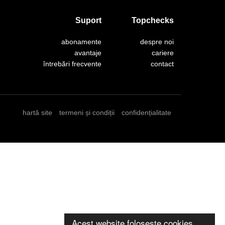
Suport
Topchecks
abonamente
despre noi
avantaje
cariere
întrebări frecvente
contact
hartă site
termeni și condiții
confidențialitate
Acest website folosește cookies.