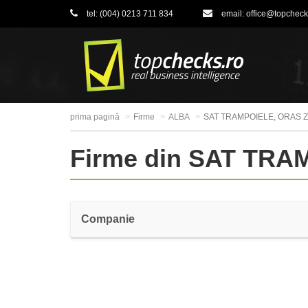
tel:
(004) 0213 711 834
email:
office@topcheck
prima pagină
Firme
ALBA
SAT TRAMPOIELE, ORAS 
Firme din SAT TR
Companie